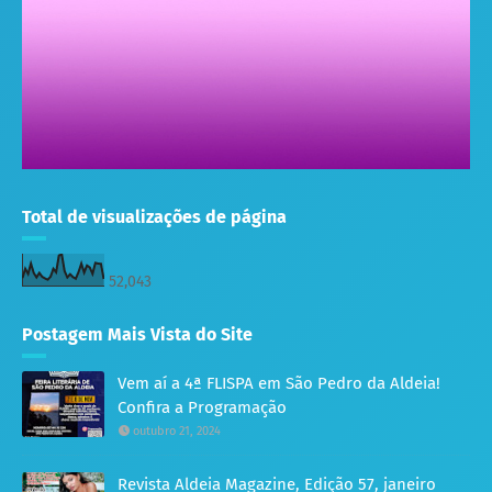
Total de visualizações de página
52,043
Postagem Mais Vista do Site
Vem aí a 4ª FLISPA em São Pedro da Aldeia!
Confira a Programação
outubro 21, 2024
Revista Aldeia Magazine, Edição 57, janeiro